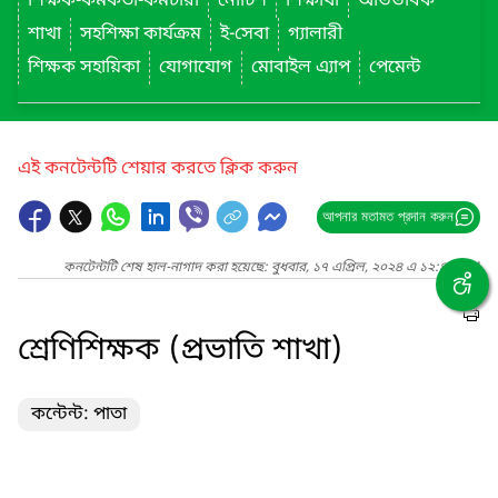
শিক্ষক-কর্মকর্তা-কর্মচারী
নোটিশ
শিক্ষার্থী
অভিভাবক
শাখা
সহশিক্ষা কার্যক্রম
ই-সেবা
গ্যালারী
শিক্ষক সহায়িকা
যোগাযোগ
মোবাইল এ্যাপ
পেমেন্ট
এই কনটেন্টটি শেয়ার করতে ক্লিক করুন
আপনার মতামত প্রদান করুন
কনটেন্টটি শেষ হাল-নাগাদ করা হয়েছে: বুধবার, ১৭ এপ্রিল, ২০২৪ এ ১২:৪৮ AM
শ্রেণিশিক্ষক (প্রভাতি শাখা)
কন্টেন্ট: পাতা