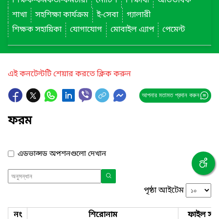
শিক্ষক-কর্মকর্তা-কর্মচারী
নোটিশ
শিক্ষার্থী
অভিভাবক
শাখা
সহশিক্ষা কার্যক্রম
ই-সেবা
গ্যালারী
শিক্ষক সহায়িকা
যোগাযোগ
মোবাইল এ্যাপ
পেমেন্ট
এই কনটেন্টটি শেয়ার করতে ক্লিক করুন
আপনার মতামত প্রদান করুন
ফরম
এডভান্সড অপশনগুলো দেখান
পৃষ্ঠা আইটেম
নং
শিরোনাম
ফাইল সমূ