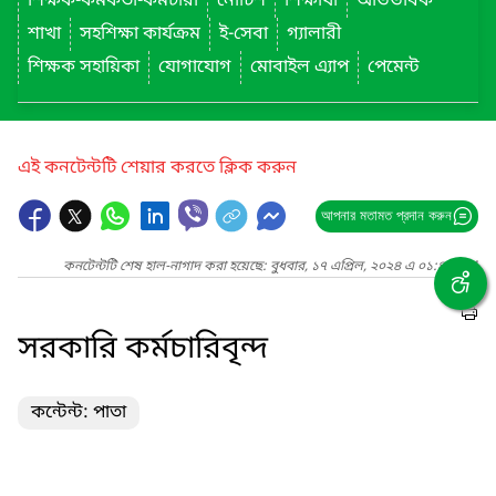
শিক্ষক-কর্মকর্তা-কর্মচারী
নোটিশ
শিক্ষার্থী
অভিভাবক
শাখা
সহশিক্ষা কার্যক্রম
ই-সেবা
গ্যালারী
শিক্ষক সহায়িকা
যোগাযোগ
মোবাইল এ্যাপ
পেমেন্ট
এই কনটেন্টটি শেয়ার করতে ক্লিক করুন
আপনার মতামত প্রদান করুন
কনটেন্টটি শেষ হাল-নাগাদ করা হয়েছে: বুধবার, ১৭ এপ্রিল, ২০২৪ এ ০১:৪৯ AM
সরকারি কর্মচারিবৃন্দ
কন্টেন্ট: পাতা