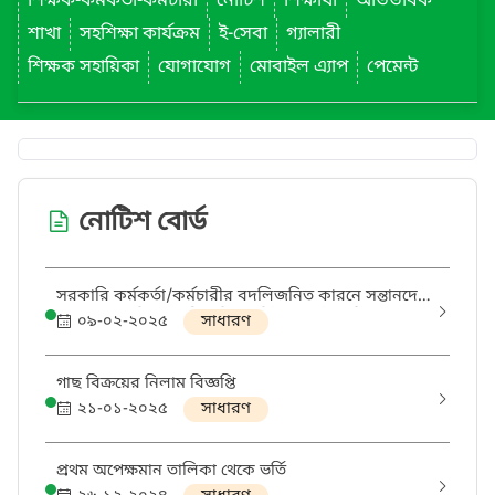
শিক্ষক-কর্মকর্তা-কর্মচারী
নোটিশ
শিক্ষার্থী
অভিভাবক
শাখা
সহশিক্ষা কার্যক্রম
ই-সেবা
গ্যালারী
শিক্ষক সহায়িকা
যোগাযোগ
মোবাইল এ্যাপ
পেমেন্ট
নোটিশ বোর্ড
সরকারি কর্মকর্তা/কর্মচারীর বদলিজনিত কারনে সন্তানদের
এবং পারস্পরিক বদলিজনিত ভর্তি সম্পর্কে নোটিশ
০৯-০২-২০২৫
সাধারণ
গাছ বিক্রয়ের নিলাম বিজ্ঞপ্তি
২১-০১-২০২৫
সাধারণ
প্রথম অপেক্ষমান তালিকা থেকে ভর্তি