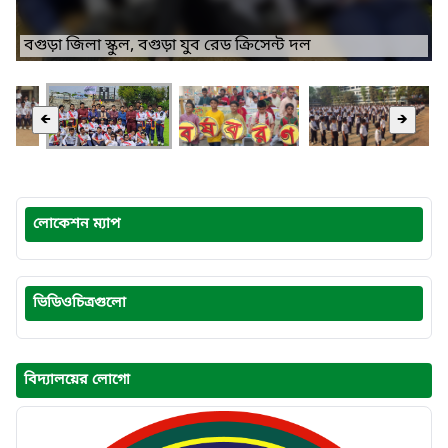
বগুড়া জিলা স্কুল, বগুড়া যুব রেড ক্রিসেন্ট দল
🡸
🡺
লোকেশন ম্যাপ
ভিডিওচিত্রগুলো
বিদ্যালয়ের লোগো