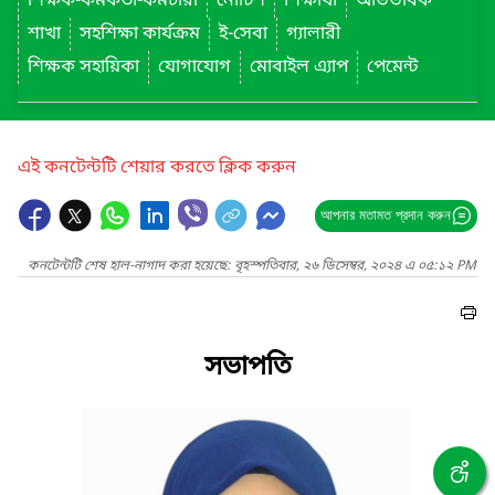
শিক্ষক-কর্মকর্তা-কর্মচারী
নোটিশ
শিক্ষার্থী
অভিভাবক
শাখা
সহশিক্ষা কার্যক্রম
ই-সেবা
গ্যালারী
শিক্ষক সহায়িকা
যোগাযোগ
মোবাইল এ্যাপ
পেমেন্ট
এই কনটেন্টটি শেয়ার করতে ক্লিক করুন
আপনার মতামত প্রদান করুন
কনটেন্টটি শেষ হাল-নাগাদ করা হয়েছে: বৃহস্পতিবার, ২৬ ডিসেম্বর, ২০২৪ এ ০৫:১২ PM
সভাপতি