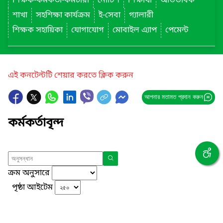
শিক্ষক-কর্মকর্তা-কর্মচারী
নোটিশ
শিক্ষার্থী
অভিভাবক
শাখা
সহশিক্ষা কার্যক্রম
ই-সেবা
গ্যালারী
শিক্ষক সহায়িকা
যোগাযোগ
মোবাইল এ্যাপ
পেমেন্ট
এই কনটেন্টটি শেয়ার করতে ক্লিক করুন
আপনার মতামত প্রদান করুন
কর্মকর্তাবৃন্দ
ক্রম অনুসারে
পৃষ্ঠা আইটেম