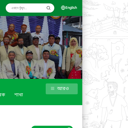
English
আরও
বক
শাখা