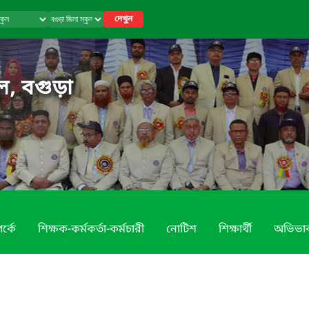
দেখুন
ুল, বগুড়া
র্কে
শিক্ষক-কর্মকর্তা-কর্মচারী
নোটিশ
শিক্ষার্থী
অভিভা